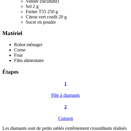
Vanille (facultatif)
Sel 2 g
Farine T55 250 g
Citron vert confit 20 g
Sucre en poudre
Matériel
Robot ménager
Corne
Four
Film alimentaire
Étapes
1
Pâte à diamants
2
Cuisson
Les diamants sont de petits sablés extrêmement croustillants réalisés