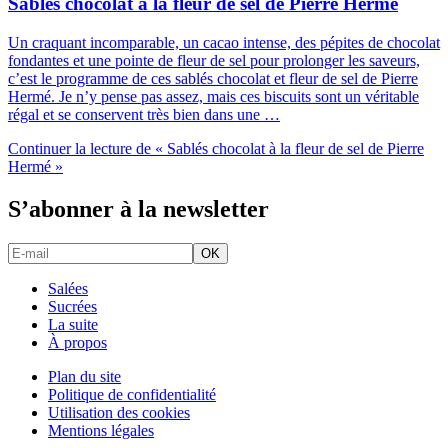
Sablés chocolat à la fleur de sel de Pierre Hermé
Un craquant incomparable, un cacao intense, des pépites de chocolat
fondantes et une pointe de fleur de sel pour prolonger les saveurs,
c’est le programme de ces sablés chocolat et fleur de sel de Pierre
Hermé. Je n’y pense pas assez, mais ces biscuits sont un véritable
régal et se conservent très bien dans une …
Continuer la lecture
de « Sablés chocolat à la fleur de sel de Pierre
Hermé »
S’abonner à la newsletter
Salées
Sucrées
La suite
À propos
Plan du site
Politique de confidentialité
Utilisation des cookies
Mentions légales