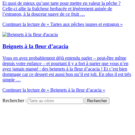
Et quoi de mieux qu’une tarte pour mettre en valeur la pêche ?
Celle-ci allie la fraîcheur herbacée et légèrement anisée de
l’estragon, à la douceur suave de ce fruit …
Continuer la lecture
de « Tartes aux pêches jaunes et estragon »
Beignets à la fleur d’acacia
Vous en avez probablement déjà entendu parler – peut-être même
depuis votre enfance – et pourtant il y a fort à parier que vous n’en
ayez jamais mangé : des beignets à la fleur d’acacia ! Et c’est bien
dommage car ce dessert est aussi bon qu’il est joli. En plus il est très
simple …
Continuer la lecture
de « Beignets à la fleur d’acacia »
Rechercher :