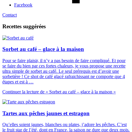
Facebook
Contact
Recettes suggérées
Sorbet au café – glace à la maison
Pour se faire plaisir, il n’y a pas besoin de faire compliqué. Et pour
se faire du bien par ces fortes chaleurs, je vous propose une recette
ultra simple de sorbet au café. Le seul prérequis est d’avoir une
sorbetière ! Ce shot de café glacé rafraichissant ne comporte que 4
étapes et est à …
Continuer la lecture
de « Sorbet au café – glace à la maison »
Tartes aux pêches jaunes et estragon
Qu’elles soient jaunes, blanches ou plates, j’adore les pêches. C’est
le fruit star de l’été, dont en France, la saison ne dure que deux mois.