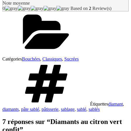
Note moyenne
0
Based on
2
Review(s)
Catégories
Bouchées
,
Classiques
,
Sucrées
Étiquettes
diamant
,
diamants
,
pâte sablé
,
pâtisserie
,
sablage
,
sablé
,
sablés
7 réponses sur “Diamants au citron vert
confit”